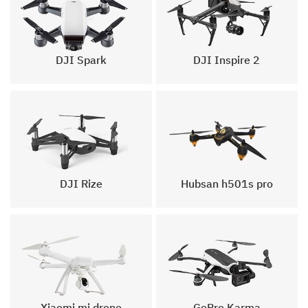
DJI Inspire 2
DJI Spark
DJI Rize
Hubsan h501s pro
Xiaomi mi drone
GoPro Karma